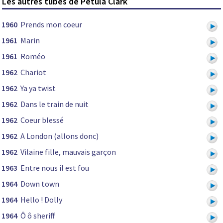
Les autres tubes de Petula Clark
1960
Prends mon coeur
1961
Marin
1961
Roméo
1962
Chariot
1962
Ya ya twist
1962
Dans le train de nuit
1962
Coeur blessé
1962
A London (allons donc)
1962
Vilaine fille, mauvais garçon
1963
Entre nous il est fou
1964
Down town
1964
Hello ! Dolly
1964
Ô ô sheriff