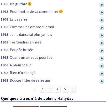
1963
Ma guitare
1963
Pour moi la vie va commencer
1963
La bagarre
1963
Comme une ombre sur moi
1963
Je ne danserai plus jamais
1963
Tes tendres années
1963
Poupée brisée
1963
Quand un air vous possède
1963
A plein coeur
1963
Rien n'a changé
1963
Douces filles de seize ans
1
2
3
4
5
6
Quelques titres n°1 de Johnny Hallyday