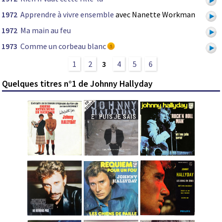
1972
Apprendre à vivre ensemble
avec Nanette Workman
1972
Ma main au feu
1973
Comme un corbeau blanc
1
2
3
4
5
6
Quelques titres n°1 de Johnny Hallyday