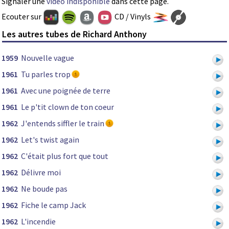
Signaler une
vidéo indisponible
dans cette page.
Ecouter sur
CD / Vinyls
Les autres tubes de Richard Anthony
1959
Nouvelle vague
1961
Tu parles trop
1961
Avec une poignée de terre
1961
Le p'tit clown de ton coeur
1962
J'entends siffler le train
1962
Let's twist again
1962
C'était plus fort que tout
1962
Délivre moi
1962
Ne boude pas
1962
Fiche le camp Jack
1962
L'incendie