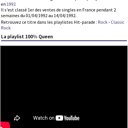
en
1992
Il s'est classé 1er des ventes de singles en France pendant 2
semaines du 01/04/1992 au 14/04/1992.
Retrouvez ce titre dans les playlistes Hit-parade :
Rock
-
Classic
Rock
La playlist 100% Queen