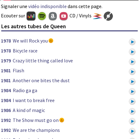
Signaler une
vidéo indisponible
dans cette page.
Ecouter sur
CD / Vinyls
Les autres tubes de Queen
1978
We will Rock you
1978
Bicycle race
1979
Crazy little thing called love
1981
Flash
1981
Another one bites the dust
1984
Radio ga ga
1984
I want to break free
1986
A kind of magic
1992
The Show must go on
1992
We are the champions