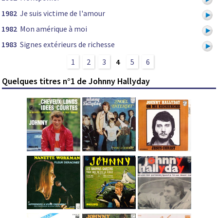
1982
Je suis victime de l'amour
1982
Mon amérique à moi
1983
Signes extérieurs de richesse
1
2
3
4
5
6
Quelques titres n°1 de Johnny Hallyday