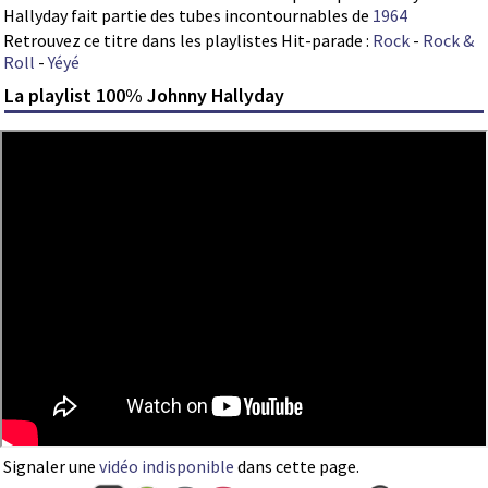
Hallyday fait partie des tubes incontournables de
1964
Retrouvez ce titre dans les playlistes Hit-parade :
Rock
-
Rock &
Roll
-
Yéyé
La playlist 100% Johnny Hallyday
Signaler une
vidéo indisponible
dans cette page.