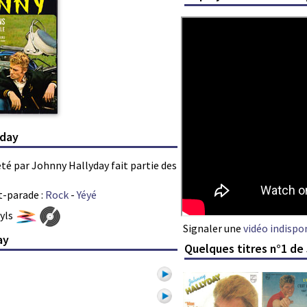
yday
été par Johnny Hallyday fait partie des
t-parade :
Rock
-
Yéyé
nyls
Signaler une
vidéo indispo
ay
Quelques titres n°1 de