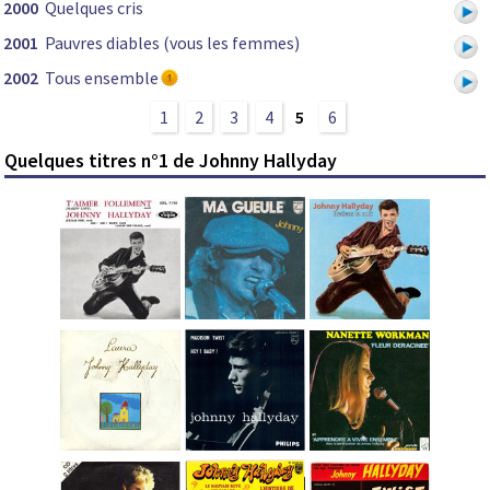
2000
Quelques cris
2001
Pauvres diables (vous les femmes)
2002
Tous ensemble
1
2
3
4
5
6
Quelques titres n°1 de Johnny Hallyday