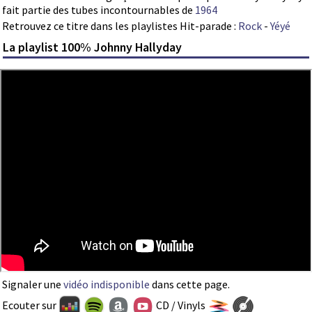
fait partie des tubes incontournables de
1964
Retrouvez ce titre dans les playlistes Hit-parade :
Rock
-
Yéyé
La playlist 100% Johnny Hallyday
Signaler une
vidéo indisponible
dans cette page.
Ecouter sur
CD / Vinyls