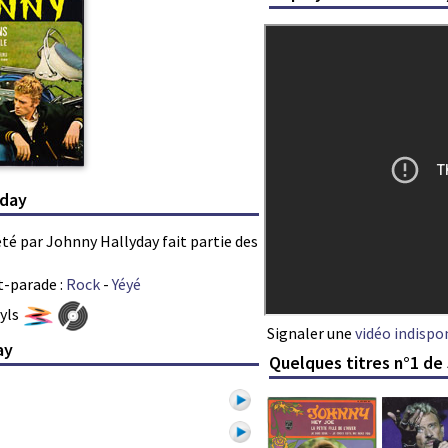
yday
été par Johnny Hallyday fait partie des
t-parade :
Rock
-
Yéyé
nyls
Signaler une
vidéo indispo
ay
Quelques titres n°1 de