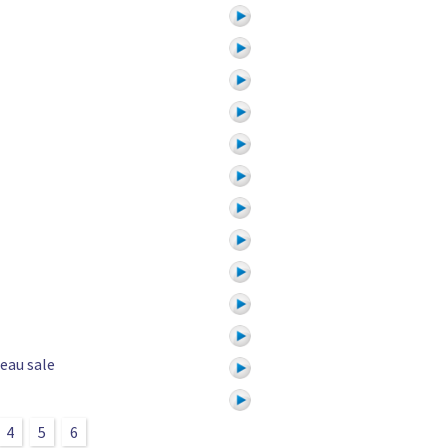
 eau sale
4
5
6