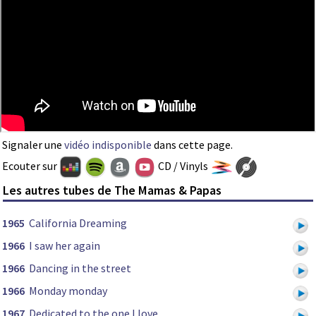
Signaler une
vidéo indisponible
dans cette page.
Ecouter sur
CD / Vinyls
Les autres tubes de The Mamas & Papas
1965
California Dreaming
1966
I saw her again
1966
Dancing in the street
1966
Monday monday
1967
Dedicated to the one I love