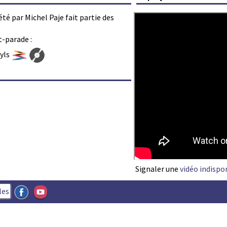
été par Michel Paje fait partie des
t-parade :
nyls
Signaler une
vidéo indispo
les