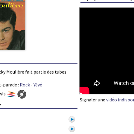
cky Moulière fait partie des tubes
t-parade :
Rock
-
Yéyé
nyls
Signaler une
vidéo indispo
e