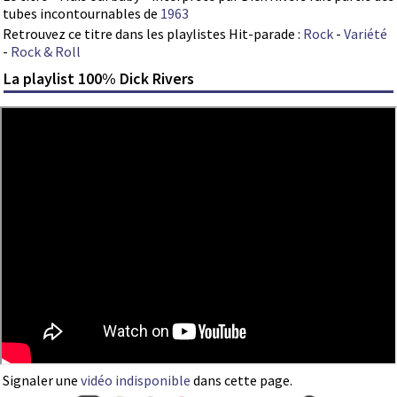
tubes incontournables de
1963
Retrouvez ce titre dans les playlistes Hit-parade :
Rock
-
Variété
-
Rock & Roll
La playlist 100% Dick Rivers
Signaler une
vidéo indisponible
dans cette page.