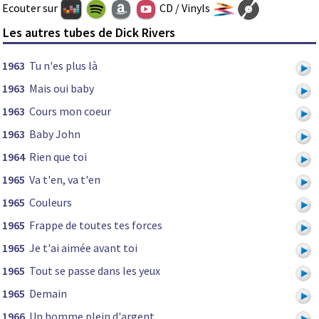
Ecouter sur
CD / Vinyls
Les autres tubes de Dick Rivers
1963
Tu n'es plus là
1963
Mais oui baby
1963
Cours mon coeur
1963
Baby John
1964
Rien que toi
1965
Va t'en, va t'en
1965
Couleurs
1965
Frappe de toutes tes forces
1965
Je t'ai aimée avant toi
1965
Tout se passe dans les yeux
1965
Demain
1966
Un homme plein d'argent