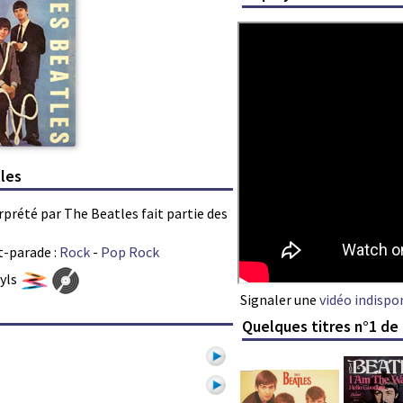
tles
erprété par The Beatles fait partie des
t-parade :
Rock
-
Pop Rock
nyls
Signaler une
vidéo indispo
Quelques titres n°1 de