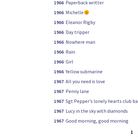
1966
Paperback writter
1966
Michelle
1966
Eleanor Rigby
1966
Day tripper
1966
Nowhere man
1966
Rain
1966
Girl
1966
Yellow submarine
1967
All you need is love
1967
Penny lane
1967
Sgt Pepper's lonely hearts club b
1967
Lucy in the sky with diamonds
1967
Good morning, good morning
1