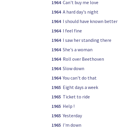
1964
Can't buy me love
1964
A hard day's night
1964
I should have known better
1964
I feel fine
1964
I saw her standing there
1964
She's a woman
1964
Roll over Beethoven
1964
Slow down
1964
You can't do that
1965
Eight days a week
1965
Ticket to ride
1965
Help !
1965
Yesterday
1965
I'm down