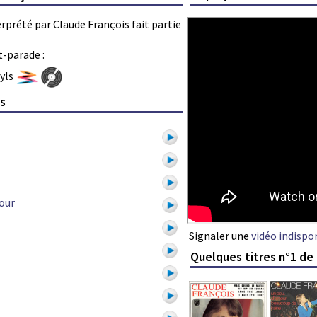
terprété par Claude François fait partie
t-parade :
nyls
is
mour
Signaler une
vidéo indispo
Quelques titres n°1 de