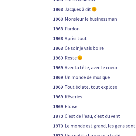
1968
Jacques à dit
1968
Monsieur le businessman
1968
Pardon
1968
Après tout
1968
Ce soir je vais boire
1969
Reste
1969
Avec la tête, avec le coeur
1969
Un monde de musique
1969
Tout éclate, tout explose
1969
Rêveries
1969
Eloïse
1970
C'est de l'eau, c'est du vent
1970
Le monde est grand, les gens sont
1970
Une petite larme m'a trahi