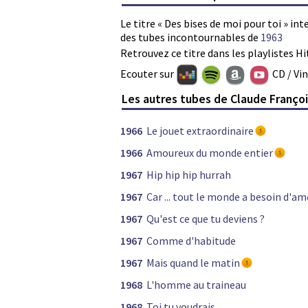
Le titre « Des bises de moi pour toi » in
des tubes incontournables de
1963
Retrouvez ce titre dans les playlistes Hi
Ecouter sur
CD / Vi
Les autres tubes de Claude Franço
1966
Le jouet extraordinaire
1966
Amoureux du monde entier
1967
Hip hip hip hurrah
1967
Car ... tout le monde a besoin d'a
1967
Qu'est ce que tu deviens ?
1967
Comme d'habitude
1967
Mais quand le matin
1968
L'homme au traineau
1968
Toi tu voudrais