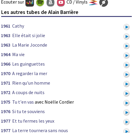
Ecouter sur
CD / Vinyls
Les autres tubes de Alain Barrière
1961
Cathy
1963
Elle était si jolie
1963
La Marie Joconde
1964
Ma vie
1966
Les guinguettes
1970
A regarder la mer
1971
Rien qu'un homme
1972
A coups de nuits
1975
Tu t'en vas
avec Noëlle Cordier
1976
Si tu te souviens
1977
Et tu fermes les yeux
1977
La terre tournera sans nous