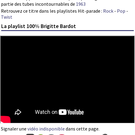
partie des tubes incontournables de
1963
Retrouvez ce titre dans les playlistes Hit-parade :
Rock
-
Pop
-
Twist
La playlist 100% Brigitte Bardot
Signaler une
vidéo indisponible
dans cette page.