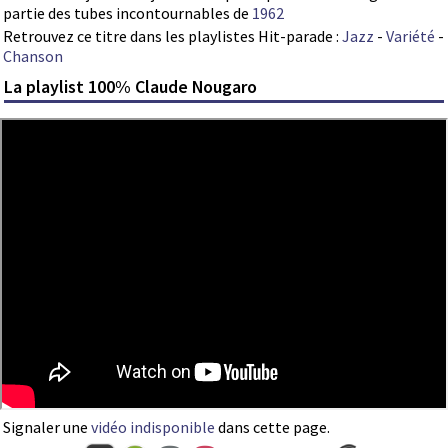
partie des tubes incontournables de
1962
Retrouvez ce titre dans les playlistes Hit-parade :
Jazz
-
Variété
-
Chanson
La playlist 100% Claude Nougaro
Signaler une
vidéo indisponible
dans cette page.