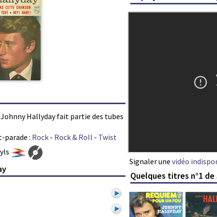
r Johnny Hallyday fait partie des tubes
t-parade :
Rock
-
Rock & Roll
-
Twist
nyls
Signaler une
vidéo indispo
ay
Quelques titres n°1 de