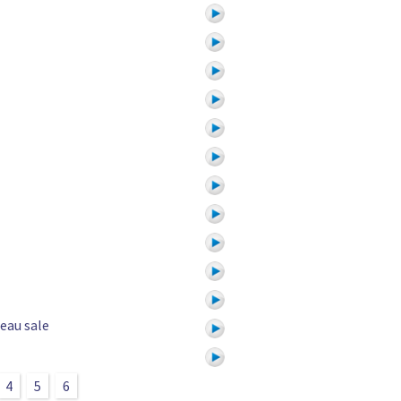
 eau sale
4
5
6