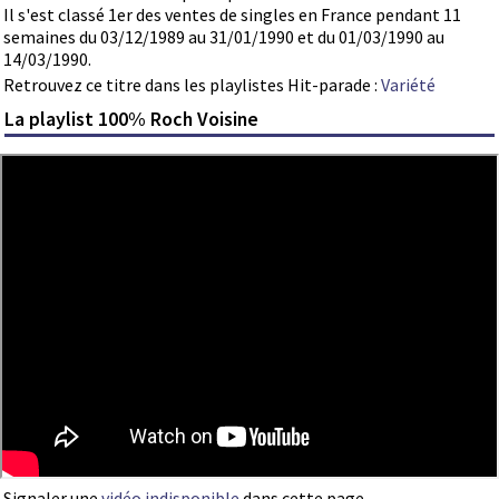
Il s'est classé 1er des ventes de singles en France pendant 11
semaines du 03/12/1989 au 31/01/1990 et du 01/03/1990 au
14/03/1990.
Retrouvez ce titre dans les playlistes Hit-parade :
Variété
La playlist 100% Roch Voisine
Signaler une
vidéo indisponible
dans cette page.