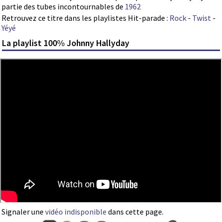
partie des tubes incontournables de
1962
Retrouvez ce titre dans les playlistes Hit-parade :
Rock
-
Twist
-
Yéyé
La playlist 100% Johnny Hallyday
Signaler une
vidéo indisponible
dans cette page.