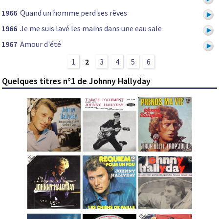
1966
Quand un homme perd ses rêves
1966
Je me suis lavé les mains dans une eau sale
1967
Amour d'été
1
2
3
4
5
6
Quelques titres n°1 de Johnny Hallyday