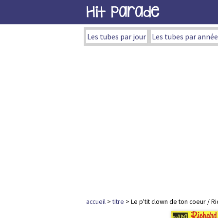
Hit Parade
Les tubes par jour
Les tubes par année
accueil
>
titre
> Le p'tit clown de ton coeur / R