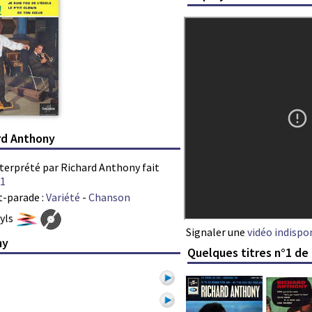
ard Anthony
interprété par Richard Anthony fait
1
t-parade :
Variété
-
Chanson
nyls
Signaler une
vidéo indispo
ny
Quelques titres n°1 de