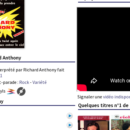
rd Anthony
nterprété par Richard Anthony fait
1
t-parade :
Rock
-
Variété
nyls
Signaler une
vidéo indispo
ny
Quelques titres n°1 de