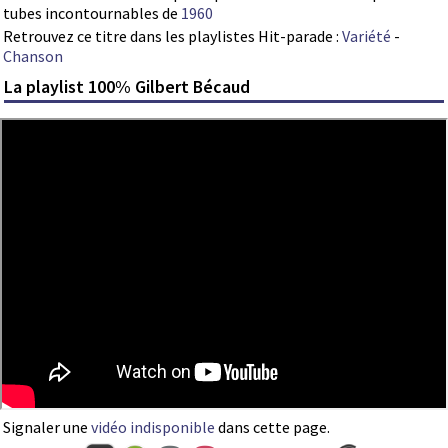
tubes incontournables de
1960
Retrouvez ce titre dans les playlistes Hit-parade :
Variété
-
Chanson
La playlist 100% Gilbert Bécaud
Signaler une
vidéo indisponible
dans cette page.