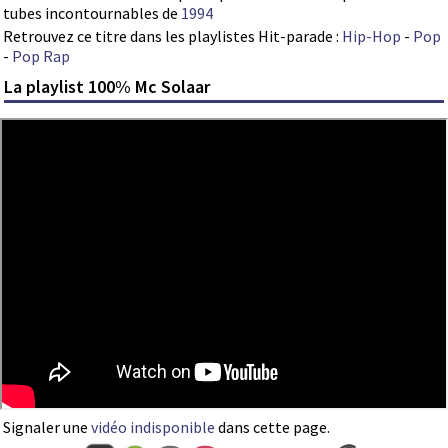
tubes incontournables de
1994
Retrouvez ce titre dans les playlistes Hit-parade :
Hip-Hop
-
Pop
-
Pop Rap
La playlist 100% Mc Solaar
Signaler une
vidéo indisponible
dans cette page.