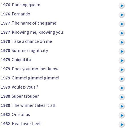
1976
Dancing queen
1976
Fernando
1977
The name of the game
1977
Knowing me, knowing you
1978
Take a chance on me
1978
Summer night city
1979
Chiquitita
1979
Does your mother know
1979
Gimme! gimme! gimme!
1979
Voulez-vous ?
1980
Super trouper
1980
The winner takes it all
1982
One of us
1982
Head over heels