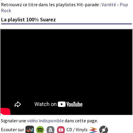
Retrouvez ce titre dans les playlistes Hit-parade :
Variété
-
Pop
Rock
La playlist 100% Suarez
Signaler une
vidéo indisponible
dans cette page.
Ecouter sur
CD / Vinyls