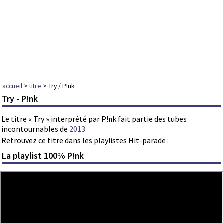
accueil
>
titre
> Try / P!nk
Try - P!nk
Le titre « Try » interprété par P!nk fait partie des tubes
incontournables de
2013
Retrouvez ce titre dans les playlistes Hit-parade :
La playlist 100% P!nk