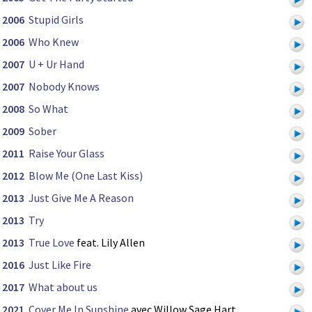
2006
Stupid Girls
2006
Who Knew
2007
U + Ur Hand
2007
Nobody Knows
2008
So What
2009
Sober
2011
Raise Your Glass
2012
Blow Me (One Last Kiss)
2013
Just Give Me A Reason
2013
Try
2013
True Love
feat. Lily Allen
2016
Just Like Fire
2017
What about us
2021
Cover Me In Sunshine
avec Willow Sage Hart