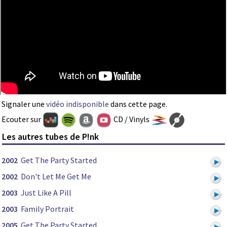
Signaler une
vidéo indisponible
dans cette page.
Ecouter sur
CD / Vinyls
Les autres tubes de P!nk
2002
Get The Party Started
2002
Don't Let Me Get Me
2003
Just Like A Pill
2003
Family Portrait
2005
Get The Party Started