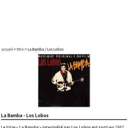
accueil
>
titre
> La Bamba / Los Lobos
La Bamba - Los Lobos
Le titre « La Bamba » interprété par Los Lobos est sorti en
1987