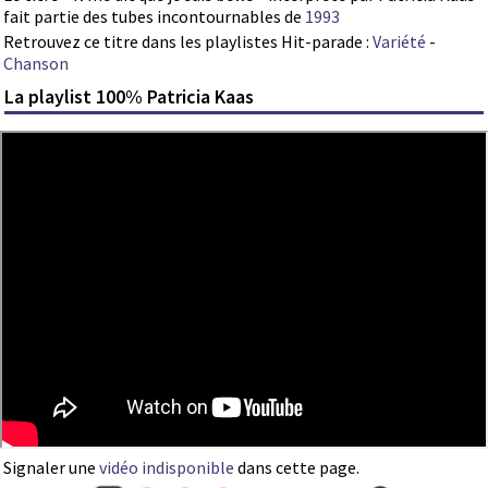
fait partie des tubes incontournables de
1993
Retrouvez ce titre dans les playlistes Hit-parade :
Variété
-
Chanson
La playlist 100% Patricia Kaas
Signaler une
vidéo indisponible
dans cette page.