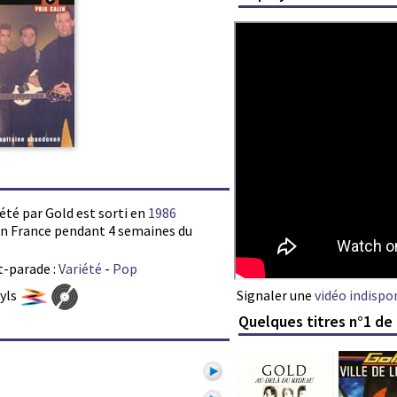
été par Gold est sorti en
1986
s en France pendant 4 semaines du
t-parade :
Variété
-
Pop
Signaler une
vidéo indispo
nyls
Quelques titres n°1 de