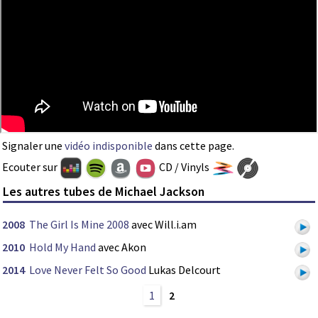
Signaler une
vidéo indisponible
dans cette page.
Ecouter sur
CD / Vinyls
Les autres tubes de Michael Jackson
2008
The Girl Is Mine 2008
avec Will.i.am
2010
Hold My Hand
avec Akon
2014
Love Never Felt So Good
Lukas Delcourt
1
2