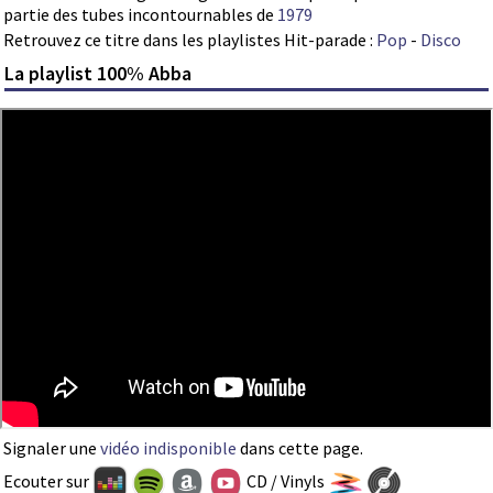
partie des tubes incontournables de
1979
Retrouvez ce titre dans les playlistes Hit-parade :
Pop
-
Disco
La playlist 100% Abba
Signaler une
vidéo indisponible
dans cette page.
Ecouter sur
CD / Vinyls