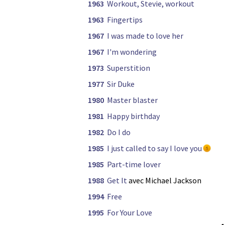
1963
Workout, Stevie, workout
1963
Fingertips
1967
I was made to love her
1967
I'm wondering
1973
Superstition
1977
Sir Duke
1980
Master blaster
1981
Happy birthday
1982
Do I do
1985
I just called to say I love you
1985
Part-time lover
1988
Get It
avec Michael Jackson
1994
Free
1995
For Your Love