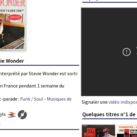
evie Wonder
» interprété par Stevie Wonder est sorti
s en France pendant 1 semaine du
t-parade :
Funk / Soul
-
Musiques de
Signaler une
vidéo indispo
Quelques titres n°1 de
nyls
r