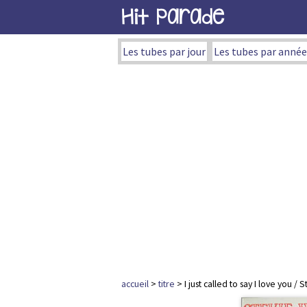
Hit Parade
Les tubes par jour
Les tubes par année
accueil
>
titre
> I just called to say I love you /