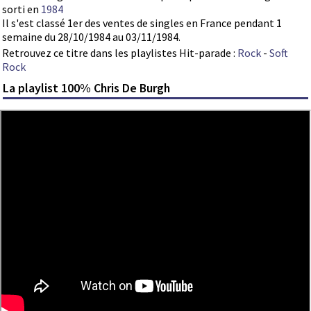
sorti en
1984
Il s'est classé 1er des ventes de singles en France pendant 1
semaine du 28/10/1984 au 03/11/1984.
Retrouvez ce titre dans les playlistes Hit-parade :
Rock
-
Soft
Rock
La playlist 100% Chris De Burgh