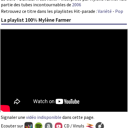
partie des tubes incontournables de
2006
Retrouvez ce titre dans les playlistes Hit-parade :
Variété
-
Pop
La playlist 100% Mylène Farmer
Signaler une
vidéo indisponible
dans cette page.
Ecouter sur
CD / Vinyls