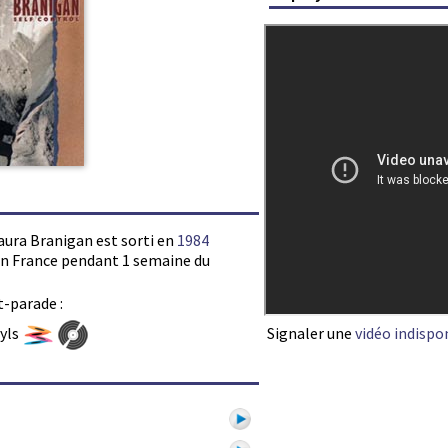
Laura Branigan est sorti en
1984
s en France pendant 1 semaine du
t-parade :
Signaler une
vidéo indispo
nyls