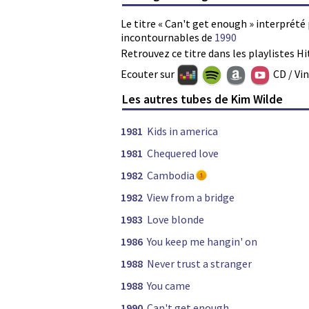
Le titre « Can't get enough » interprété
incontournables de
1990
Retrouvez ce titre dans les playlistes Hi
Ecouter sur
CD / Vi
Les autres tubes de Kim Wilde
1981
Kids in america
1981
Chequered love
1982
Cambodia
1982
View from a bridge
1983
Love blonde
1986
You keep me hangin' on
1988
Never trust a stranger
1988
You came
1990
Can't get enough