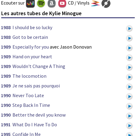
Ecouter sur
CD / Vinyls
Les autres tubes de Kylie Minogue
1988
I should be so lucky
1988
Got to be certain
1989
Especially for you
avec Jason Donovan
1989
Hand on your heart
1989
Wouldn't Change A Thing
1989
The locomotion
1989
Je ne sais pas pourquoi
1990
Never Too Late
1990
Step Back In Time
1990
Better the devil you know
1991
What Do I Have To Do
1995
Confide In Me