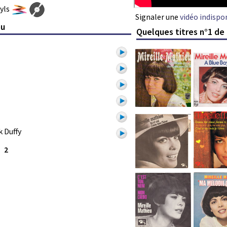
nyls
Signaler une
vidéo indispo
eu
Quelques titres n°1 de 
k Duffy
2