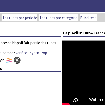
Les tubes par période
Les tubes par catégorie
Blind test
La playlist 100% Franc
rancesco Napoli fait partie des tubes
t-parade :
Variété
-
Synth-Pop
nyls
oli