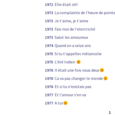
1972
Elle était oh!
1973
La complainte de l'heure de point
1973
Je t'aime, je t'aime
1973
Fais moi de l'electricité
1973
Salut les amoureux
1974
Quand on a seize ans
1975
Si tu t'appelles mélancolie
1975
L'été Indien
1976
Il était une fois nous deux
1976
Ca va pas changer le monde
1976
Et si tu n'existais pas
1977
Et l'amour s'en va
1977
A toi
1