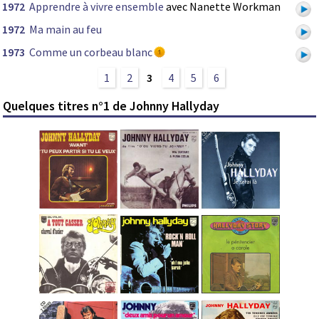
1972
Apprendre à vivre ensemble
avec Nanette Workman
1972
Ma main au feu
1973
Comme un corbeau blanc
1
2
3
4
5
6
Quelques titres n°1 de Johnny Hallyday