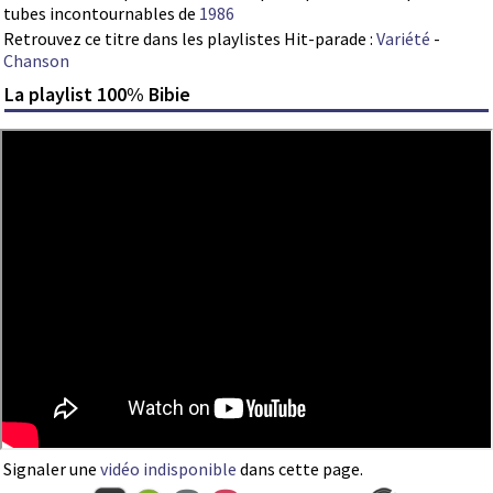
tubes incontournables de
1986
Retrouvez ce titre dans les playlistes Hit-parade :
Variété
-
Chanson
La playlist 100% Bibie
Signaler une
vidéo indisponible
dans cette page.