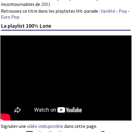
incontournables de
2001
Retrouvez ce titre dans les playlistes Hit-parade :
Variété
-
Pop
-
Euro Pop
La playlist 100% Lorie
Signaler une
vidéo indisponible
dans cette page.