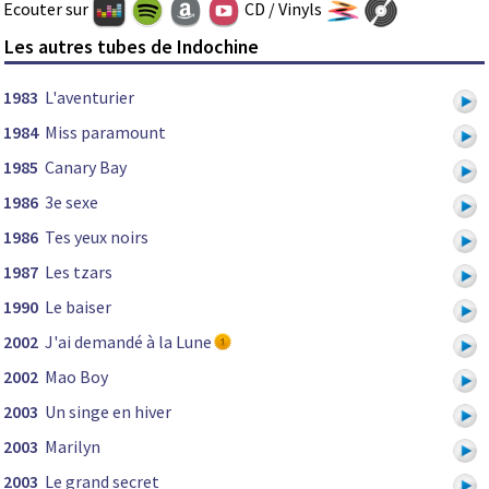
Ecouter sur
CD / Vinyls
Les autres tubes de Indochine
1983
L'aventurier
1984
Miss paramount
1985
Canary Bay
1986
3e sexe
1986
Tes yeux noirs
1987
Les tzars
1990
Le baiser
2002
J'ai demandé à la Lune
2002
Mao Boy
2003
Un singe en hiver
2003
Marilyn
2003
Le grand secret