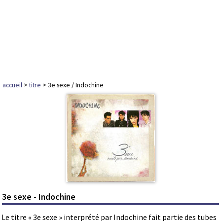
accueil
>
titre
> 3e sexe / Indochine
3e sexe - Indochine
Le titre « 3e sexe » interprété par Indochine fait partie des tubes