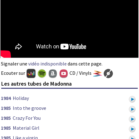
Signaler une
vidéo indisponible
dans cette page.
Ecouter sur
CD / Vinyls
Les autres tubes de Madonna
1984
Holiday
1985
Into the groove
1985
Crazy For You
1985
Material Girl
1985
Like a virgin