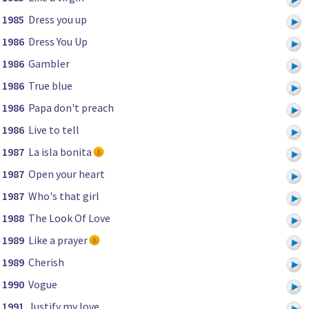
1985
Dress you up
1986
Dress You Up
1986
Gambler
1986
True blue
1986
Papa don't preach
1986
Live to tell
1987
La isla bonita
1987
Open your heart
1987
Who's that girl
1988
The Look Of Love
1989
Like a prayer
1989
Cherish
1990
Vogue
1991
Justify my love