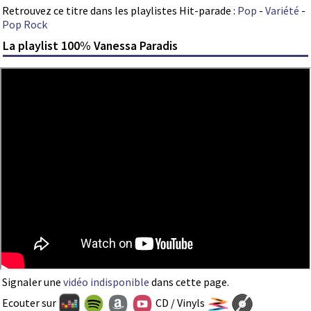
Retrouvez ce titre dans les playlistes Hit-parade :
Pop
-
Variété
-
Pop Rock
La playlist 100% Vanessa Paradis
Signaler une
vidéo indisponible
dans cette page.
Ecouter sur
CD / Vinyls