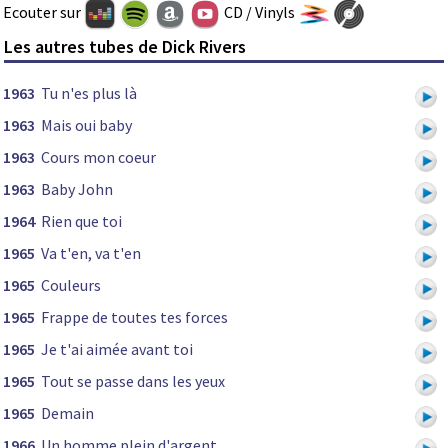
Ecouter sur
CD / Vinyls
Les autres tubes de Dick Rivers
1963
Tu n'es plus là
1963
Mais oui baby
1963
Cours mon coeur
1963
Baby John
1964
Rien que toi
1965
Va t'en, va t'en
1965
Couleurs
1965
Frappe de toutes tes forces
1965
Je t'ai aimée avant toi
1965
Tout se passe dans les yeux
1965
Demain
1966
Un homme plein d'argent