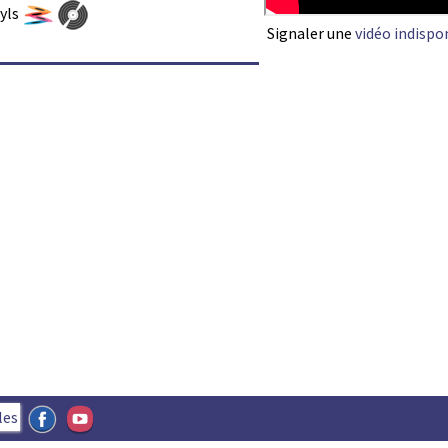
nyls
Signaler une
vidéo indispo
les